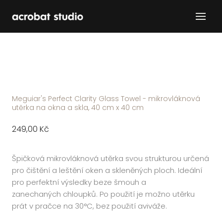
Menu
Fól
Slu
Ško
O n
Meguiar's Perfect Clarity Glass Towel - mikrovláknová
Kon
utěrka na okna a skla, 40 cm x 40 cm
Cena:
249,00 Kč
Původní
cena:
Špičková mikrovláknová utěrka svou strukturou určená
pro čištění a leštění oken a skleněných ploch. Ideální
pro perfektní výsledky beze šmouh a
zanechaných chloupků. Po použití je možno utěrku
prát v pračce na 30°C, bez použití aviváže.