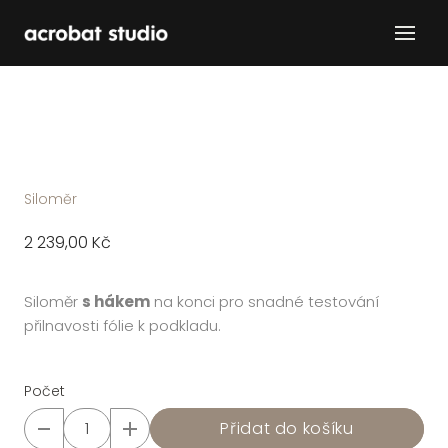
Menu
Fól
Slu
Ško
O n
Siloměr
Kon
Cena:
2 239,00 Kč
Původní
cena:
Siloměr
s hákem
na konci pro snadné testování
přilnavosti fólie k podkladu.
Počet
Přidat do košíku